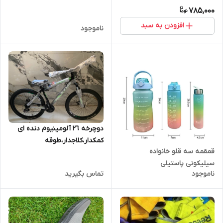
785,000
افزودن به سبد
ناموجود
دوچرخه ٢٦ آلومینیوم دنده ای
کمکدار،کلاجدار،طوقه
قمقمه سه قلو خانواده
دوبل،سفارشی(قسطی)
سیلیکونی پاستیلی
ناموجود
تماس بگیرید