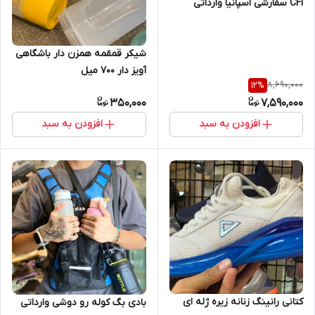
CFI سفارشی اسپانیا وارداتی
شیکر قمقمه همزن دار باشگاهی
آویز دار 700 میل
8,690,000
12
%
350,000
7,590,000
افزودن به سبد
افزودن به سبد
کتانی رانینگ زنانه زیره ژله ای
بادی بگ کوله رو دوشی وارداتی