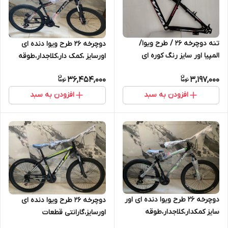
تنه دوچرخه ۲۶ / طرح ویوا/
دوچرخه ۲۶ طرح ویوا دنده ای
المپیا اور سایز رنگ کوره ای
اورسایز ،کمک دار،کلاجدار،طوقه
استاتیک پمپ دیسکی خور( پس
دوبل،سفارشی
36,454,000
3,197,000
کرایه)
افزودن به سبد
افزودن به سبد
دوچرخه ۲۶ طرح ویوا دنده ای اور
دوچرخه 26 طرح ویوا دنده ای
سایز کمکدار،کلاجدار،طوقه
اورسایز،گارانتی قطعات
دوبل،سفارشی
،کلاجدار،ترمز ویبریک، طوقه