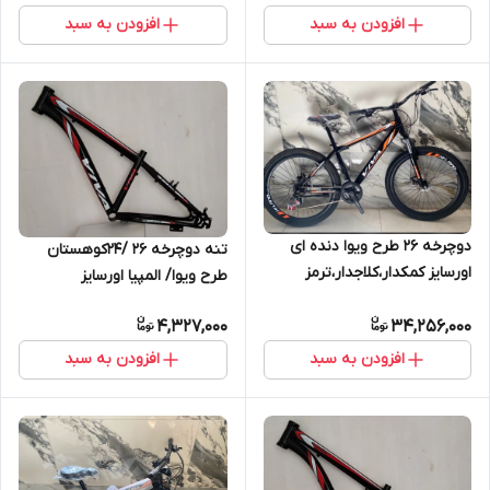
افزودن به سبد
افزودن به سبد
دوچرخه 26 طرح ویوا دنده ای
تنه دوچرخه ۲۶ /۲۴کوهستان
اورسایز کمکدار،کلاجدار،ترمز
طرح ویوا/ المپیا اورسایز
ویبریک، طوقه دوبل،سفارشی
4,327,000
34,256,000
افزودن به سبد
افزودن به سبد