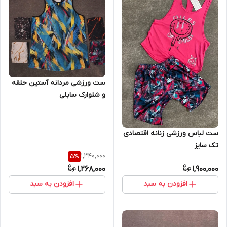
ست ورزشی مردانه آستین حلقه
و شلوارک سابلی
ست لباس ورزشی زنانه اقتصادی
تک سایز
1,340,000
5
%
1,268,000
1,900,000
افزودن به سبد
افزودن به سبد