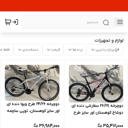
لوازم و تجهیزات
پربازدیدترین
برندها
قیمت
دسته‌بندی
فقط م
دوچرخه 24/26 طرح ویوا دنده ای
دوچرخه ۲۶/٢٤ سفارشی دنده ای
اور سایز کوهستان، توپی ساچمه
دوشاخ کوهستان اور سایز طرح
سفارشی
ویوا سفارشی
36,984,000
35,471,000