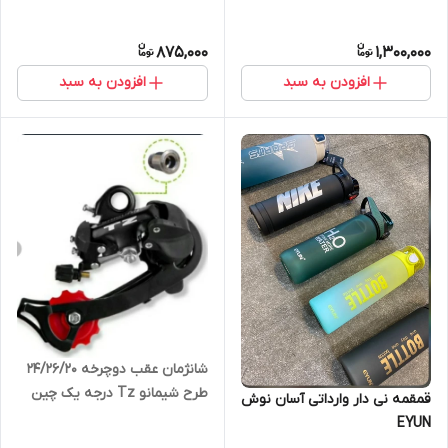
875,000
1,300,000
افزودن به سبد
افزودن به سبد
شانژمان عقب دوچرخه 24/26/20
طرح شیمانو Tz درجه یک چین
قمقمه نی دار وارداتی آسان نوش
EYUN