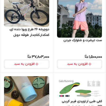
دوچرخه 26 طرح ویوا دنده ای،
کمكدار،کلاجدار طوقه دوبل
ست تیشرت و شلوارک جردن
37,803,000
1,500,000
افزودن به سبد
افزودن به سبد
کفی طبی ارتوپدی فیبر کربنی