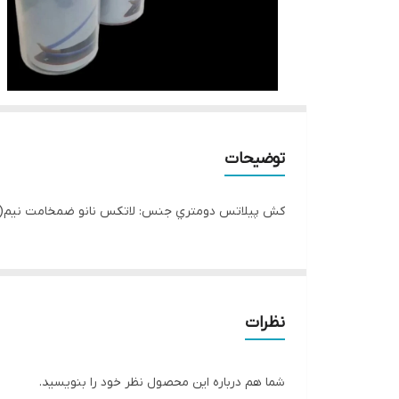
توضیحات
كش پيلاتس دومتري جنس: لاتكس نانو ضمخامت نيم(5./0) ضمانت قيمت و فروش
نظرات
شما هم درباره این محصول نظر خود را بنویسید.