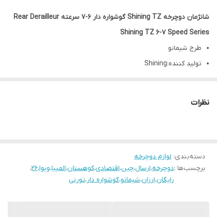
شانژمان دوچرخه Shining TZ گوشواره دار 6-7 سرعته Rear Derailleur
Shining TZ 6-7 Speed Series
طرح شيمانو
تولید کننده:Shining
نام تجاری:تورنیTZ
رنگ:مشکی
نظرات
تولید کننده:Shining
نام تجاری:تورنیTZ
رنگ:مشکی
دسته‌بندی
:
لوازم دوچرخه
گوشواره: دارد به همراه پيچ مخصوص
برچسب‌ها :
دوچرخه
،
ارسال
،
چین
،
اقتصادی
،
کوهستان
،
المپیا
،
ویوا
،
26
،
الگو:شانژمان عقب ، دنده عقب
رایگان
،
ارزان
،
شیمانو
،
گوشواره دار
،
تورنی
جنس:فولادی ، پلاستیک
ضمانت كيفيت و قيمت