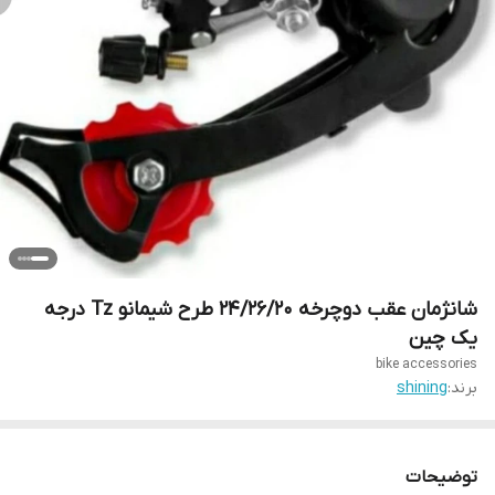
شانژمان عقب دوچرخه 24/26/20 طرح شیمانو Tz درجه
یک چین
bike accessories
برند:
shining
توضیحات