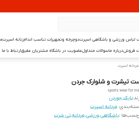
لباس ورزشی و باشگاهی اسپرت
دوچرخه وتجهیزات تناسب اندام
زنانه اسپرت
مر
یت فروش
درباره ما
سوالات متداول
عضویت در باشگاه مشتریان عقیق
ارتباط با ما
مردانه اسپرت
ت تیشرت و شلوارک جردن
sports wear for m
ند:
نایک جوردن
ته‌بندی
:
مردانه اسپرت
چسب‌ها :
باشگاهی
،
ورزشی
،
مردانه
،
تی شرت