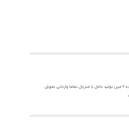
ست تیشرت و شلوارک کارگو جردن پارچه کوپر/ ایرو شلوارك : جیبدار / طرح نمایندگی /مغزی خور 5 رنگ 2سایز حداقل تعداد سفارش عمده 2 جين تولید داخل با متریال تماما وارداتی تحویل