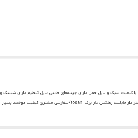
مخزن آب 2 لیتری وزن:270 گرم جنس:برزنتي تودوزی آستر دار قابلیت رفلكس 