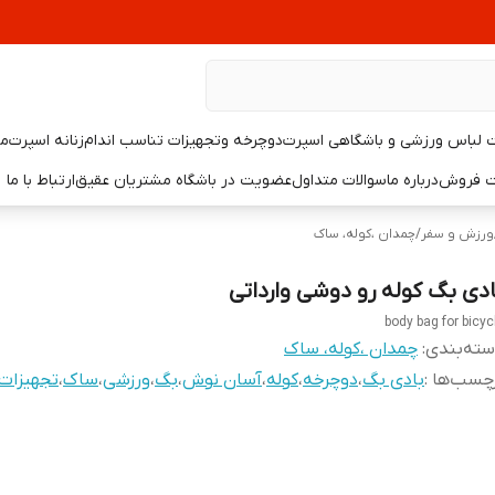
لباس ورزشی و باشگاهی اسپرت
دوچرخه وتجهیزات تناسب اندام
زنانه اسپرت
مر
یت فروش
درباره ما
سوالات متداول
عضویت در باشگاه مشتریان عقیق
ارتباط با ما
ورزش و سفر
/
چمدان ،کوله، ساک
ادی بگ کوله رو دوشی وارداتی
body bag for bicyc
ته‌بندی
:
چمدان ،کوله، ساک
چسب‌ها :
بادی بگ
،
دوچرخه
،
کوله
،
آسان نوش
،
بگ
،
ورزشی
،
ساک
،
تجهیزات