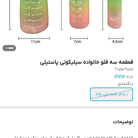
قمقمه سه قلو خانواده سیلیکونی پاستیلی
Triple flask
برند:
china
رنگبندي
رندم پاستيلي شاد
توضیحات
قمقمه سه قلو خانواده جنس اکریلیک درجه یک سایز بزرگ دسته دار