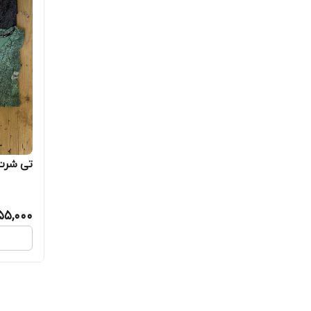
تی شرت 
55,000