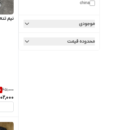
china
نیم تنه
موجودی
محدوده قیمت
%
451,000
02,000