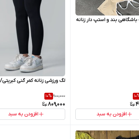
 باشگاهی بند و استپ دار زنانه
لگ ورزشی زنانه کمر گنی کبریتی/
10
%
900,000
10
809,000
4
افزودن به سبد
افزودن به سبد