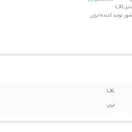
یز
:
L,XL
ور تولید کننده
:
ایران
L,XL
ایران