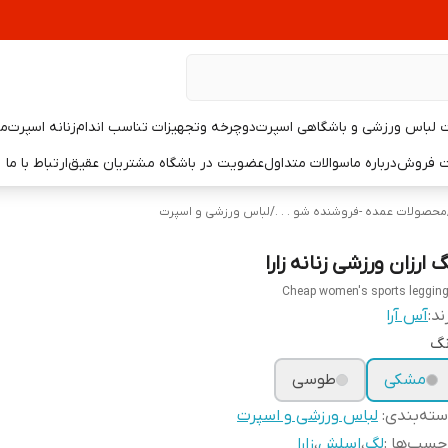
لباس ورزشی و باشگاهی اسپرت
دوچرخه وتجهیزات تناسب اندام
زنانه اسپرت
مر
یت فروش
درباره ما
سوالات متداول
عضویت در باشگاه مشتریان عقیق
ارتباط با ما
محصولات عمده -فروشنده شو . . .
/
لباس ورزشی و اسپرت
 ارزان ورزشی زنانه زارا
Cheap women's sports leggin
ند:
آس آرا
نگ
مشکی
طوسی
ته‌بندی
:
لباس ورزشی و اسپرت
چسب‌ها :
لگ
،
اسلش
،
زارا