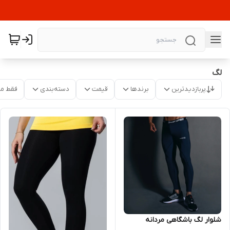
لگ
پربازدیدترین
برندها
قیمت
دسته‌بندی
فقط م
شلوار لگ باشگاهی مردانه