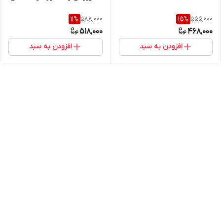
588,000
555,000
11
%
15
%
518,000
468,000
افزودن به سبد
افزودن به سبد