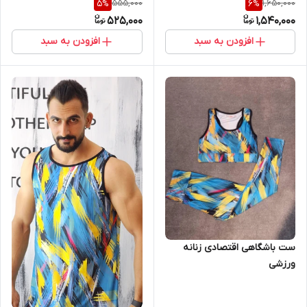
555,000
1,650,000
5
%
6
%
525,000
1,540,000
افزودن به سبد
افزودن به سبد
ست باشگاهی اقتصادی زنانه
ورزشی