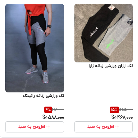
لگ ارزان ورزشی زنانه زارا
لگ ورزشی زنانه رانینگ
618,000
555,000
4
%
15
%
588,000
468,000
افزودن به سبد
افزودن به سبد