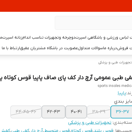
لباس ورزشی و باشگاهی اسپرت
دوچرخه وتجهیزات تناسب اندام
زنانه اسپرت
مر
یت فروش
درباره ما
سوالات متداول
عضویت در باشگاه مشتریان عقیق
ارتباط با ما
تجهیزات طبی و پزشکی
فی طبی عمومی آرچ دار کف پای صاف پاپیا قوس کوتاه پا
sports insoles medic
ند:
پاپيا
يز بندي
44-45-46
42-43
40-41
38-39
36-37
ته‌بندی
:
تجهیزات طبی و پزشکی
چسب‌ها :
قوس بلند
،
قوس کوتاه
،
قوس متوسط
،
آرچ دار
،
کفی طبی
،
کفش