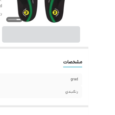
ad
رن
مشخصات
grad
رنگبندي