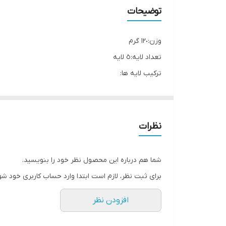
توضیحات
وزن:١٢٠ گرم
تعداد لایه:٥ لايه
ترکیب لایه ها:
ایوا ، پارچه آنتی باکتریال ،اسفنج ، لاتکس ، ژل
سایز بندی:٣٦تا ٤٥
36 تا 45
نظرات
خط برش:دارد
موارد مصرف:زنانه -مردانه
شما هم درباره این محصول نظر خود را بنویسید.
کفش مردانه و زنانه
برای ثبت نظر، لازم است ابتدا وارد حساب کاربری خود شو
قوس پا: كوتاه پا
افزودن نظر
مشخصات فنی:
روکش حاوی نانو ذرات