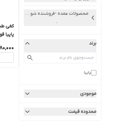
محصولات عمده -فروشنده شو . .
.
کفی طبی
پاپیا ق
برند
80,000
پاپيا
موجودی
محدوده قیمت