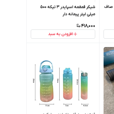
 صاف
شیکر قمقمه اسپایدر ٣ تيكه 500
ميلي ليتر پيمانه دار
418,000
افزودن به سبد