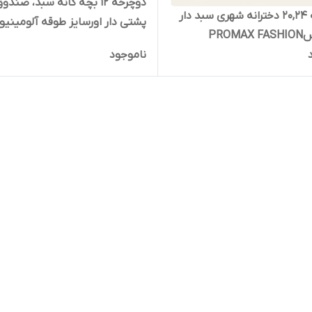
دوچرخه ۱۲ بچه گانه سبد، صندو
دوچرخه 20,24 دخترانه شهری سبد دار
پشتی دار اورسایز طوقه آلومینیو
PROM
ناموجود