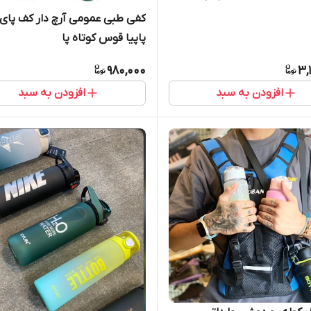
ور( پس کرایه)
کفی طبی عمومی آرچ دار کف پای
پاپیا قوس کوتاه پا
980,000
3,
افزودن به سبد
افزودن به سبد