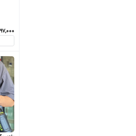
دیسکی خ
ويوا
197,000