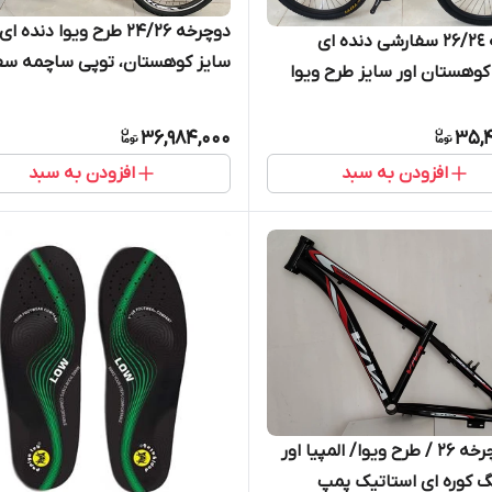
دوچرخه 24/26 طرح ویوا دنده ا
دوچرخه ۲۶/٢٤ سفارشی دنده ای
سایز کوهستان، توپی ساچمه سف
وهستان اور سایز طرح ویوا
36,984,000
35,4
افزودن به سبد
افزودن به سبد
تنه دوچرخه ۲۶ / طرح ویوا/ المپیا اور
گ کوره ای استاتیک پمپ