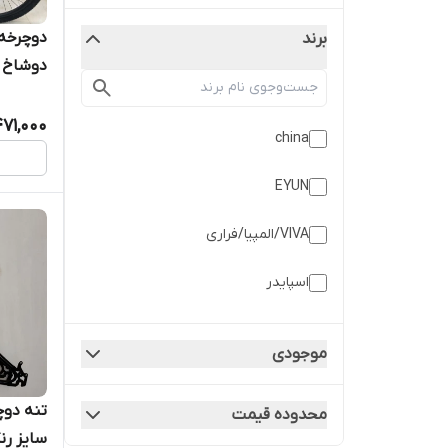
برند
دوشاخ ک
سفارشی
71,000
china
EYUN
VIVA/المپیا/فراری
اسپایدر
ايراني
موجودی
پاپيا
محدوده قیمت
پرومکس رویال
سایز رن