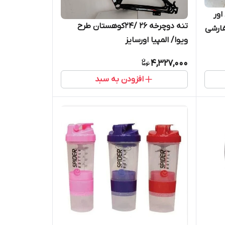
ی اور
تنه دوچرخه ۲۶ /۲۴کوهستان طرح
ارشی
ویوا/ المپیا اورسایز
4,327,000
افزودن به سبد