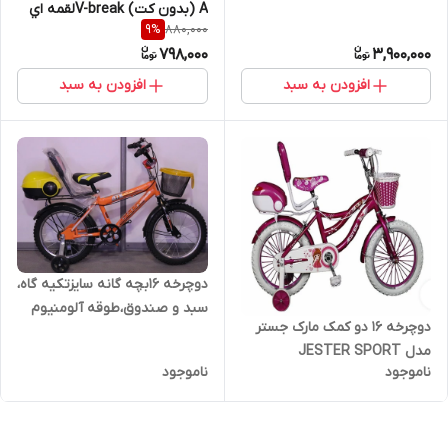
A (بدون کت) V-breakلقمه اي
880,000
9
%
وارداتي چين درجه يك
798,000
3,900,000
افزودن به سبد
افزودن به سبد
دوچرخه 16بچه گانه سایزتکیه گاه،
سبد و صندوق،طوقه آلومنیوم
دوچرخه ۱۶ دو کمک مارک جستر
مدل JESTER SPORT
ناموجود
ناموجود