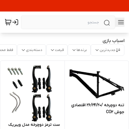
اسباب بازی
جدیدترین
برندها
قیمت
دسته‌بندی
فقط محص
تنه دوچرخه /26/24/20 اقتصادي
جوش CO2
ست ترمز دوچرخه مدل ویبریک