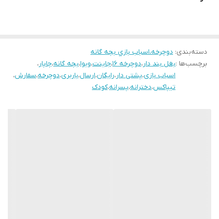
پره بندی مشکی و توپی وارداتی
لاستیک گل ابریشمی طرح کندا
دسته دنده کلاجدار ۲۱ دنده
دسته‌بندی
:
لوله زین بلند تنظیمی
دوچرخه،اسباب بازي بچه گانه
برچسب‌ها :
بغل بند دار
،
دوچرخه ۱۶
،
جاینت
،
ویوا
،
بچه گانه
،
چاپار
،
مارک طرح ویوا و المپیا در سه رنگ رندم
اسباب بازی
،
پشتی دار
،
رایگان
،
ارسال
،
باربری
،
دوچرخه
،
سفارش
،
حلقه تنظیم فرمان جنس آلومینیوم و پلاستیک ۲ و یک سانت
تیپاکس
،
دخترانه
،
پسرانه
،
کودک
جک ضامن دار و دوپیچ
نوع تنه بالامثلثی و لبه دارو ساده
طوقه دوبل ضدتاب سبک
تنه اور سایز با آلیاژ قوی با جوش آرگون و CO2
🔴سفارشاتی که قسطی خریداری میشوند به صورت نیمه مونتاژ و با
بسته بندی ضربه گیر و بیمه تيپاكس ارسال خواهد شد.
🔴رنگ برچسب تنه و طوقه براساس موجودي فروشگاه ميباشد.
🔴 هزینه ارسال پسکرایه و برعهده مشتری میباشد.