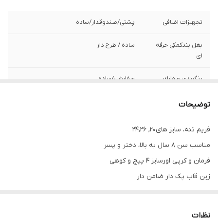
تجهیزات اضافی
پشتی/صندوقدار/ساده
بغل بندکمکی حرفه
ساده / طرح دار
ای
رنگبندي و مارك
سفارشی/ساده
توضیحات
فریم تنه، سایز های20, 24,26
مناسب سن ٨ سال به بالا، دختر و پسر
فرمان و کر‌پی اورسایز ۴ پیچ و کوهی
زین قاب پک دار ضامن دار
لاستیک کوهی و ریسی
توپی تنه بلبرینگی و ساچمه دار
نظرات