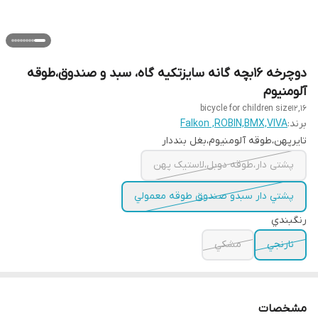
دوچرخه 16بچه گانه سایزتکیه گاه، سبد و صندوق،طوقه
آلومنیوم
bicycle for children size12,16
برند:
Falkon ,ROBIN,BMX,VIVA
تايرپهن،طوقه آلومنيوم،بغل بنددار
پشتی دار،طوقه دوبل،لاستیک پهن
پشتي دار سبدو صندوق طوقه معمولي
رنگبندي
نارنجي
مشكي
مشخصات