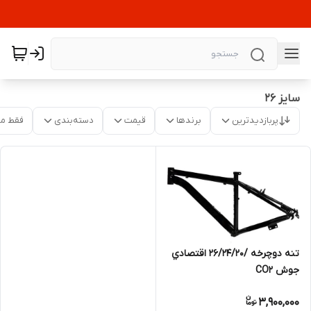
سايز 26
پربازدیدترین
برندها
قیمت
دسته‌بندی
فقط م
تنه دوچرخه /26/24/20 اقتصادي
جوش CO2
3,900,000