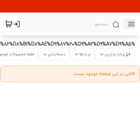
%D8%AF%D9%88%DA%86%D8%B1%D8%AE%D9%87%20%D9%A2%D9%A7%D9%A5
پربازدیدترین
برندها
دسته‌بندی
فقط محصولات موجو
کالایی در این صفحه موجود نیست