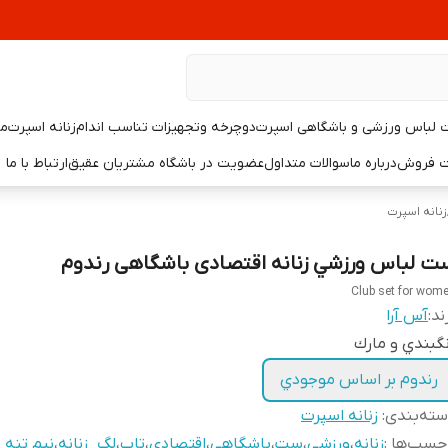
لباس ورزشی و باشگاهی اسپرت
دوچرخه وتجهیزات تناسب اندام
زنانه اسپرت
مر
یت فروش
درباره ما
سوالات متداول
عضویت در باشگاه مشتریان عقیق
ارتباط با ما
زنانه اسپرت
ت لباس ورزشي زنانه اقتصادی باشگاهی رندوم
Club set for wom
ند:
آس آرا
گبندي و مارك
رندوم بر اساس موجودي
ته‌بندی
:
زنانه اسپرت
چسب‌ها :
زنانه
،
ورزشی
،
ست
،
باشگاهی
،
اقتصادی
،
تاپ
،
لگ_زنانه
،
نیم تنه