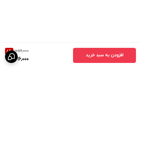
1,759,000
8
%
افزودن به سبد خرید
1,616,000
برگشت به بالا