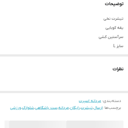
توضیحات
تیشرت نخی
یقه کوبایی
سرآستین کشی
سایز L
تک سایز قواره آزاد
نظرات
دسته‌بندی
:
مردانه اسپرت
برچسب‌ها :
ارسال
،
تیشرت
،
رایگان
،
مردانه
،
ست باشگاهی
،
شلوارک
،
ورزشی