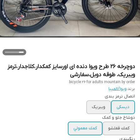
دوچرخه 26 طرح ویوا دنده ای اورسایز کمکدار،کلاجدار،ترمز
ویبریک، طوقه دوبل،سفارشی
bicycle 26 for adults mountain by order
برند:
ویوا/المپیا
اتصال ترمز بندی
دیسکی
ویبریک
دوشاخ جلو و کمک
كمك قفلشو
كمك معمولي
رنگبندي