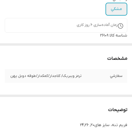
مشكي
زمان آماده‌سازی
6
روز کاری
شناسه کالا
26109
مشخصات
سفارشي
ترمز ویبریک/ کلاجدار/كمكدار/طوقه دوبل پهن
توضیحات
فریم تنه، سایز های20, 24,26