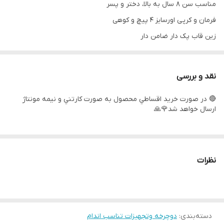
مناسب سن ٨ سال به بالا، دختر و پسر
فرمان و کر‌پی اورسایز ۴ پیچ و کوهی
زین قاب پک دار ضامن دار
لاستیک کوهی و ریسی
توپی تنه بلبرینگی و ساچمه دار
نقد و بررسی
پره بندی مشکی و توپی وارداتی
🔴 در صورت خريد اقساطي محصول به صورت كارتني و نيمه مونتاژ
لاستیک گل ابریشمی طرح کندا
ارسال خواهد شد🌹🙏
دسته دنده کلاجدار ۲۱ دنده
لوله زین بلند تنظیمی
مارک طرح ویوا و المپیا در سه رنگ رندم
نظرات
حلقه تنظیم فرمان جنس آلومینیوم و پلاستیک ۲ و یک سانت
جک ضامن دار و دوپیچ
نوع تنه بالامثلثی و لبه دارو ساده
طوقه دوبل ضدتاب سبک
دسته‌بندی
:
دوچرخه وتجهیزات تناسب اندام