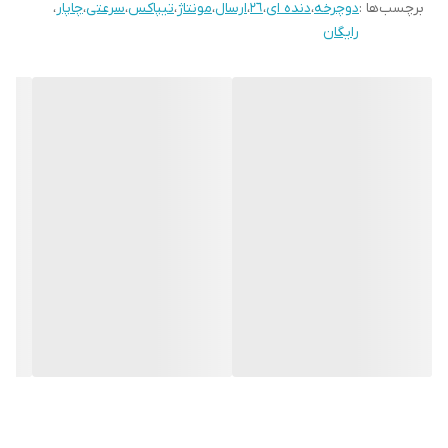
برچسب‌ها :
دوچرخه
،
دنده ای
،
٢٦
،
ارسال
،
تنه اور سایز با آلیاژ قوی با جوش آرگون و CO2
مونتاژ
،
تیپاکس
،
سرعتی
،
چاپار
،
رایگان
🔴سفارشاتی که قسطی خریداری میشوند به صورت نیمه مونتاژ و با
بسته بندی ضربه گیر و بیمه تيپاكس ارسال خواهد شد.
🔴رنگ برچسب تنه و طوقه براساس موجودي فروشگاه ميباشد.
🔴 هزینه ارسال پسکرایه و برعهده مشتری میباشد.
🔴 هزینه ارسال تقریبی به سراسر ایران، بین ۵۰۰ تا ۶۰۰ هزار تومان
میباشد.
🔴 تمامی محصولات تا ٣ ماه گارانتی قطعات با دريافت هزينه ارسال
میباشد.
🔴در صورت درخواست مونتاژ، هزینه مونتاژ دریافت خواهد شد.
🔴 سفارشاتي كه به صورت اقساط پرداخت ميشوند، آپشن های دنده
كلاجدار ، تنه اور سايز و ترمز دیسکی، اضافه خواهد شد و بقيه آپشن ها
(دوشاخ کمک دار) و … در صورت درخواست پس از پرداخت دومين قسط
ارسال و یا مابالتفاوت هزينه ي آن پرداخت خواهد شد.