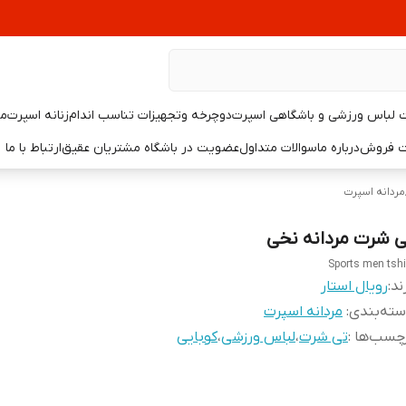
لباس ورزشی و باشگاهی اسپرت
دوچرخه وتجهیزات تناسب اندام
زنانه اسپرت
مر
یت فروش
درباره ما
سوالات متداول
عضویت در باشگاه مشتریان عقیق
ارتباط با ما
مردانه اسپرت
ی شرت مردانه نخی
Sports men tshi
ند:
رویال استار
ته‌بندی
:
مردانه اسپرت
چسب‌ها :
تی شرت
،
لباس ورزشی
،
کوبایی