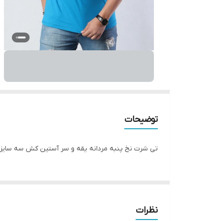
توضیحات
تی شرت نخ پنبه مردانه یقه و سر آستین کش سه سایز L,XL,XXL 5 رنگ جذاب ضمانت پارچه و رن
نظرات