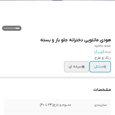
هودی مانتویی دخترانه جلو باز و بسته
sports wear
برند:
آس آرا
رنگ و طرح
مشکی
سرمه ای
مشخصات
سایزبندی
مدیوم و لارج(۳۴ تا ۴۰)