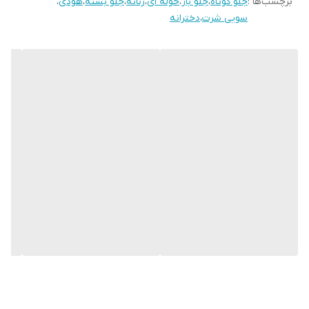
برچسب‌ها :
جلو کوتاه
،
جلو باز
،
حوله ای
،
زنانه
،
جلو بسته
،
هودی
،
سویی شرت
،
دخترانه