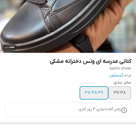
کتانی مدرسه ای ونس دخترانه مشکی
sports shoes
برند:
آدیداس
سایز بندی
37-38-39
37-38
زمان آماده‌سازی
3
روز کاری