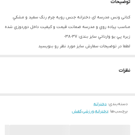
توضیحات
کتانی ونس مدرسه ای دخترانه جنس رويه چرم رنگ سفيد و مشكي
مناسب پياده روي و مدرسه ضمانت قيمت و كيفيت داخل دوردوزي شده
زيره پي يو وارداتي سایز بندی: 37-38-
لطفا در توضيحات سفارش سايز مورد نظر رو بنويسيد
نظرات
دسته‌بندی
:
دخترانه
برچسب‌ها :
دخترانه
،
ورزشی
،
کفش