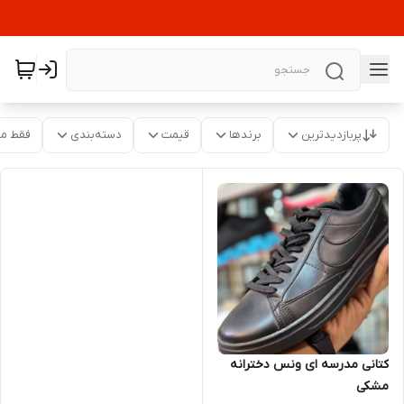
پربازدیدترین
برندها
قیمت
دسته‌بندی
فقط م
کتانی مدرسه ای ونس دخترانه
مشکی