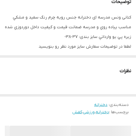
توضیحات
کتانی ونس مدرسه ای دخترانه جنس رويه چرم رنگ سفيد و مشكي
مناسب پياده روي و مدرسه ضمانت قيمت و كيفيت داخل دوردوزي شده
زيره پي يو وارداتي سایز بندی: 37-38-
لطفا در توضيحات سفارش سايز مورد نظر رو بنويسيد
نظرات
دسته‌بندی
:
دخترانه
برچسب‌ها :
دخترانه
،
ورزشی
،
کفش