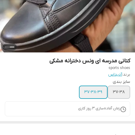
کتانی مدرسه ای ونس دخترانه مشکی
sports shoes
برند:
آدیداس
سایز بندی
37-38-39
37-38
زمان آماده‌سازی
3
روز کاری