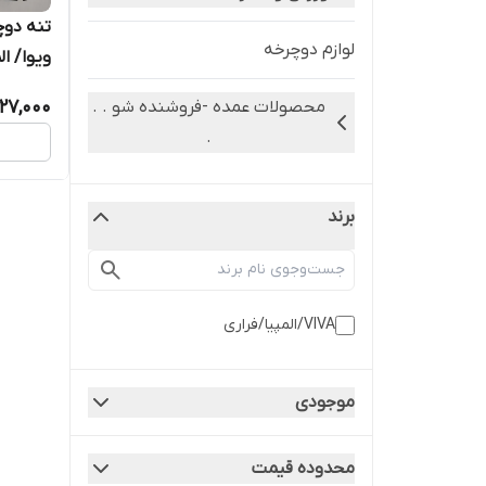
لوازم دوچرخه
ویوا/ ال
27,000
محصولات عمده -فروشنده شو . .
.
برند
VIVA/المپیا/فراری
موجودی
محدوده قیمت