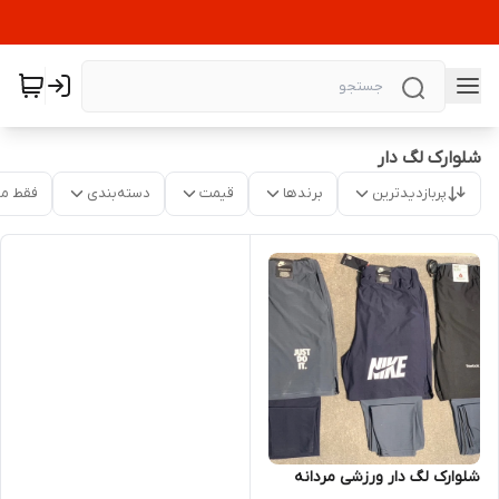
شلوارک لگ دار
پربازدیدترین
برندها
قیمت
دسته‌بندی
فقط م
شلوارک لگ دار ورزشی مردانه