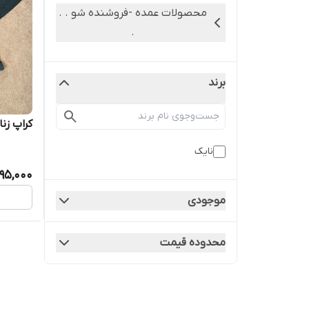
محصولات عمده -فروشنده شو . .
.
برند
کراپ زن
نایک
95,000
موجودی
محدوده قیمت