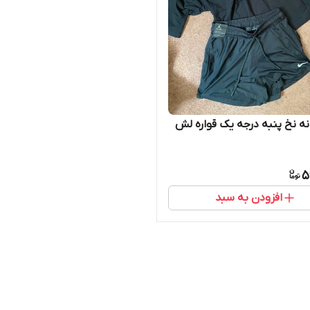
انه نخ پنبه درجه یک قواره لش
5
افزودن به سبد