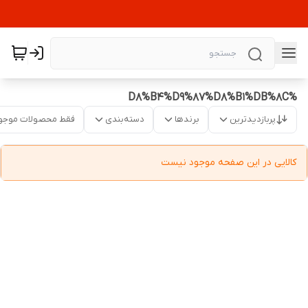
%D8%B4%D9%87%D8%B1%DB%8C
پربازدیدترین
برندها
دسته‌بندی
فقط محصولات موجو
کالایی در این صفحه موجود نیست