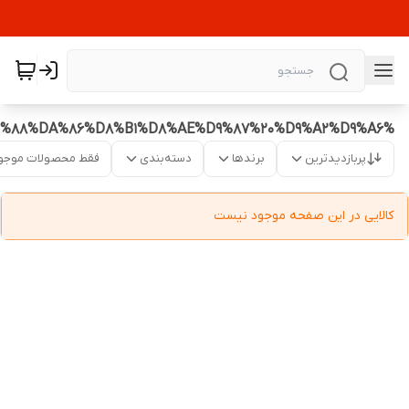
%D8%AF%D9%88%DA%86%D8%B1%D8%AE%D9%87%20%D9%A2%D9%A6
پربازدیدترین
برندها
دسته‌بندی
فقط محصولات موجو
کالایی در این صفحه موجود نیست