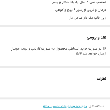
مناسب سن ٨ سال به بالا، دختر و پسر
فرمان و کر‌پی اورسایز ۴ پیچ و کوهی
زین قاب پک دار ضامن دار
لاستیک کوهی و ریسی
توپی تنه بلبرینگی و ساچمه دار
نقد و بررسی
پره بندی مشکی و توپی وارداتی
🔴 در صورت خريد اقساطي محصول به صورت كارتني و نيمه مونتاژ
لاستیک گل ابریشمی طرح کندا
ارسال خواهد شد🌹🙏
دسته دنده کلاجدار ۲۱ دنده
لوله زین بلند تنظیمی
مارک طرح ویوا و المپیا در سه رنگ رندم
نظرات
حلقه تنظیم فرمان جنس آلومینیوم و پلاستیک ۲ و یک سانت
جک ضامن دار و دوپیچ
نوع تنه بالامثلثی و لبه دارو ساده
طوقه دوبل ضدتاب سبک
دسته‌بندی
:
دوچرخه وتجهیزات تناسب اندام