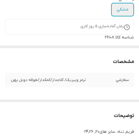
مشكي
زمان آماده‌سازی
5
روز کاری
شناسه کالا
26108
مشخصات
سفارشي
ترمز ویبریک/ کلاجدار/كمكدار/طوقه دوبل پهن
توضیحات
فریم تنه، سایز های20, 24,26