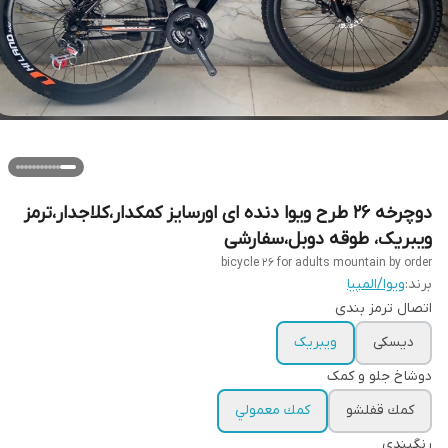
دوچرخه 26 طرح ویوا دنده ای اورسایز کمکدار،کلاجدار،ترمز
ویبریک، طوقه دوبل،سفارشی
bicycle 26 for adults mountain by order
برند:
ویوا/المپیا
اتصال ترمز بندی
دیسکی
ویبریک
دوشاخ جلو و کمک
كمك قفلشو
كمك معمولي
رنگبندي