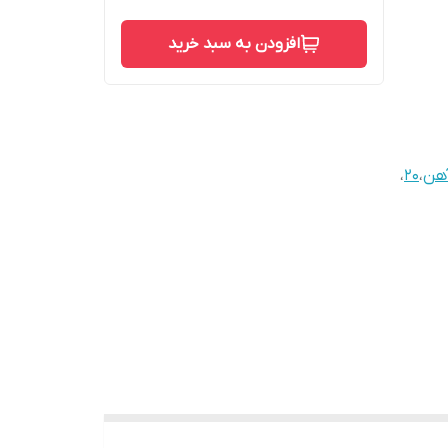
افزودن به سبد خرید
هن
،
20
،