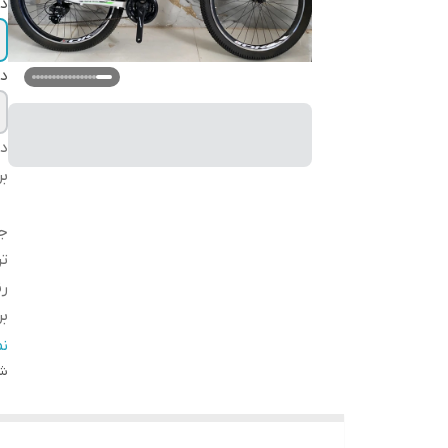
دس
د
دس
بر
ج
تر
رن
بر
ل
ن
ط
شن