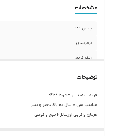
مشخصات
جنس تنه
ترمزبندي
رنگ فریم
برند سفارشي
توضیحات
لاستيك
فریم تنه، سایز های20, 24,26
طوقه
مناسب سن ٨ سال به بالا، دختر و پسر
فرمان و کر‌پی اورسایز ۴ پیچ و کوهی
زین قاب پک دار ضامن دار
لاستیک کوهی و ریسی