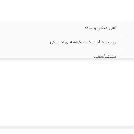
آهن مثلثي و ساده
ويبريك/Uبريك/ساده/لقمه اي/ديسكي
مشكي/سفيد
المپيا/ويوا/فراری
ساده/استپ دار/گل 175 طرح ابريشمي
پهن/ دوجداره/ضد تاب