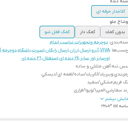
ته دنده
کلاجدار حرفه ای
وشاخ جلو
بدون كمك
کمک دار
کمک قفل شو
ته‌بندی
:
دوچرخه وتجهیزات تناسب اندام
چسب‌ها :
VIVA
،
آیرو
،
ارسال
،
ارزان
،
ارسال رایگان
،
اسپرت
،
باشگاه
،
دوچرخه
،
آ
اورسایز
،
اور سایز
،
٢٤ دنده ای
،
استقلال
،
٢٦ دنده ای
نس تنه
:
آهن مثلثي و ساده
مزبندي
:
ويبريك/Uبريك/ساده/لقمه اي/ديسكي
گ فریم
:
مشكي/سفيد
ند سفارشي
:
المپيا/ويوا/فراری
استيك
:
ساده/استپ دار/گل 175 طرح ابريشمي
مایش بیشتر
وقه
:
اسه کالا
*26108
پهن/ دوجداره/ضد تاب