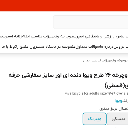
لباس ورزشی و باشگاهی اسپرت
دوچرخه وتجهیزات تناسب اندام
زنانه اسپرت
مر
یت فروش
درباره ما
سوالات متداول
عضویت در باشگاه مشتریان عقیق
ارتباط با ما
دوچرخه وتجهیزات تناسب اندام
دوچرخه 26 طرح ویوا دنده ای اور سایز سفارشی حرفه
ی(قسطی)
viva bicycle for adults size 24-26 over si
ند:
ویوا
صال ترمز بندی
دیسکی
ویبریک