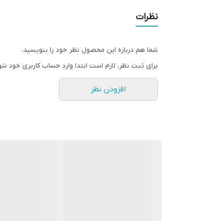
توپی تنه بلبرینگی و ساچمه دار
نظرات
پره بندی مشکی و توپی وارداتی
لاستیک گل ابریشمی طرح کندا
شما هم درباره این محصول نظر خود را بنویسید.
دسته دنده کلاجدار ۲۱ دنده
برای ثبت نظر، لازم است ابتدا وارد حساب کاربری خود شو
لوله زین بلند تنظیمی
افزودن نظر
مارک طرح ویوا و المپیا در سه رنگ رندم
حلقه تنظیم فرمان جنس آلومینیوم و پلاستیک ۲ و یک سانت
جک ضامن دار و دوپیچ
نوع تنه بالامثلثی و لبه دارو ساده
طوقه دوبل ضدتاب سبک
تنه اور سایز با آلیاژ قوی با جوش آرگون و CO2
🔴سفارشاتی که قسطی خریداری میشوند به صورت نیمه مو
🔴رنگ برچسب تنه و طوقه براساس موجودي فروشگاه م
🔴 هزینه ارسال پسکرایه و برعهده مشتری میباشد.