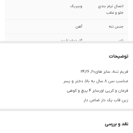
اتصال ترمز بندي
ویبریک
جلو و عقب
جنس تنه
آهن
تایر
گل درشت/ ريز
زین
قابدار پهن
توضیحات
دوشاخه جلو
اور سایز کوهستان
فریم تنه، سایز های20, 24,26
مناسب سن ٨ سال به بالا، دختر و پسر
برند سفارشي
ویتارا/ ویوا/ المپیا/ولف
فرمان و کر‌پی اورسایز ۴ پیچ و کوهی
زین قاب پک دار ضامن دار
لاستیک کوهی و ریسی
توپی تنه بلبرینگی و ساچمه دار
نقد و بررسی
پره بندی مشکی و توپی وارداتی