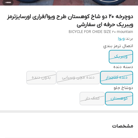
دوچرخه ۲۰ دو شاخ کوهستان طرح ویوا/فراری اورسایزترمز
ویبریک حرفه ای سفارشی
BICYCLE FOR CHIDE SIZE 20 mountain
برند:
ویوا
اتصال ترمز بندي
ویبریک
دسته دنده
دنده کلاجدار
دنده مچی وسپایی
بدون دنده
دوشاخ جلو
کوهستان
کمک دار
مشخصات