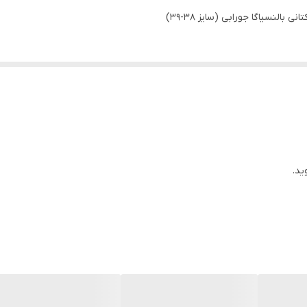
نسیاگا جورابی (سایز 38-39)
ید.