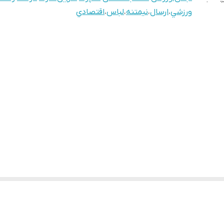
ورزشي
،
ارسال
،
نيمتنه
،
لباس
،
اقتصادي