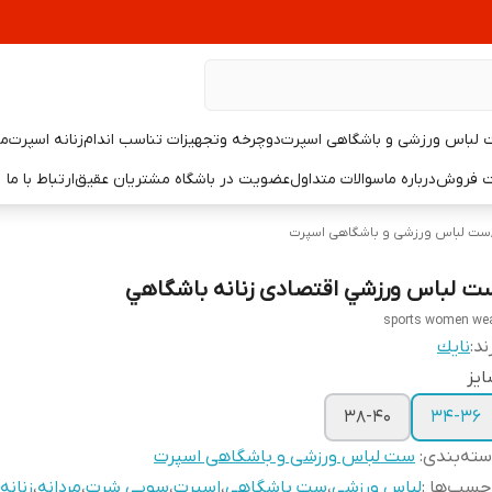
لباس ورزشی و باشگاهی اسپرت
دوچرخه وتجهیزات تناسب اندام
زنانه اسپرت
مر
یت فروش
درباره ما
سوالات متداول
عضویت در باشگاه مشتریان عقیق
ارتباط با ما
ست لباس ورزشی و باشگاهی اسپرت
ت لباس ورزشي اقتصادی زنانه باشگاهي
sports women we
ند:
نايك
يز
38-40
34-36
ته‌بندی
:
ست لباس ورزشی و باشگاهی اسپرت
چسب‌ها :
لباس ورزشی
،
ست باشگاهی
،
اسپرت
،
سویی شرت
،
مردانه
،
زنانه