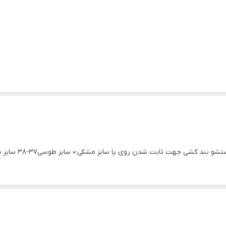
 ثابت شدن روی پا سایز مشکی:0 سایز طوسی37-38 سایز سرمه ای 41