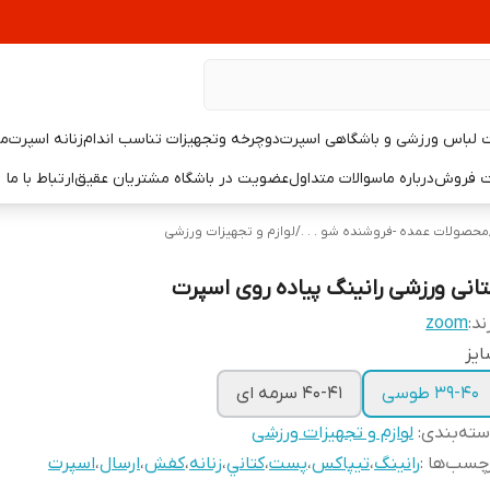
لباس ورزشی و باشگاهی اسپرت
دوچرخه وتجهیزات تناسب اندام
زنانه اسپرت
مر
یت فروش
درباره ما
سوالات متداول
عضویت در باشگاه مشتریان عقیق
ارتباط با ما
محصولات عمده -فروشنده شو . . .
/
لوازم و تجهیزات ورزشی
تانی ورزشی رانینگ پیاده روی اسپرت
ند:
zoom
يز
39-40 طوسی
40-41 سرمه ای
ته‌بندی
:
لوازم و تجهیزات ورزشی
چسب‌ها :
رانينگ
،
تيپاكس
،
پست
،
كتاني
،
زنانه
،
كفش
،
ارسال
،
اسپرت