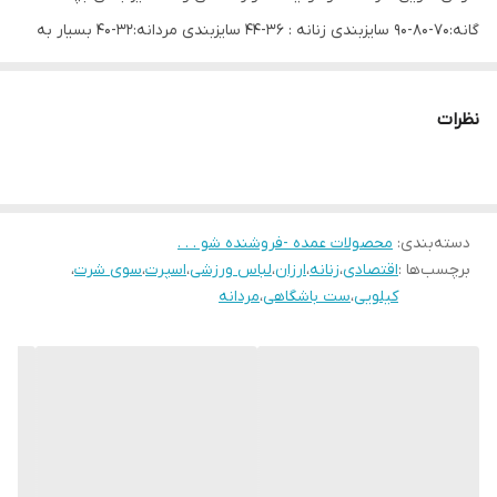
گانه:70-80-90 سایزبندی زنانه : 36-44 سایزبندی مردانه:32-40 بسیار به
صرفه قیمت هر کیلو 550هزار تومان هر پک حدودا 7 تا 10 قلم هست هر
پک حدودا 5 کیلو رنگبندی جور مناسب جهت حراجی های محترم کلا 10
نظرات
پک موجود هست مرجوعی تمام اجناس تا 48 ساعت
دسته‌بندی
:
محصولات عمده -فروشنده شو . . .
برچسب‌ها :
اقتصادی
،
زنانه
،
ارزان
،
لباس ورزشی
،
اسپرت
،
سوی شرت
،
کیلویی
،
ست باشگاهی
،
مردانه