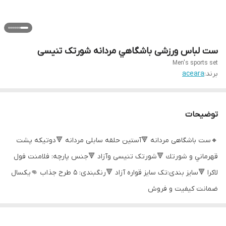
ست لباس ورزشی باشگاهي مردانه شورتک تنیسی
Men's sports set
برند:
aceara
توضیحات
🔸ست باشگاهی مردانه 🔻آستین حلقه سابلی مردانه 🔻دوتيكه پشت
قهرماني و شورتك 🔻شورتک تنیسی وآزاد 🔻جنس پارچه: فلامنت فول
لاکرا 🔻سایز بندی:تک سایز قواره آزاد 🔻رنگبندی: 5 طرح جذاب 👊يكسال
ضمانت کیفیت و فروش