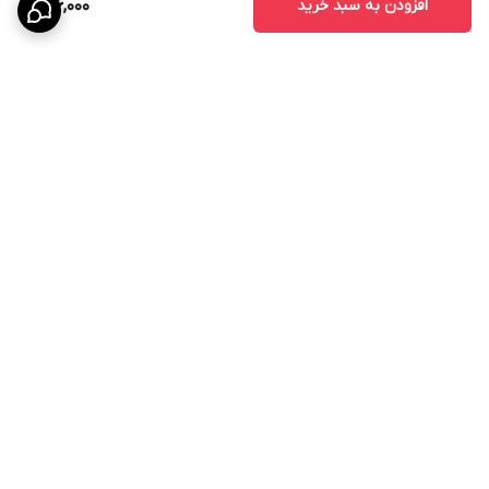
افزودن به سبد خرید
516,000
برگشت به بالا
مشاوره پزشکی تخصصی
ارسال COD بین المللی