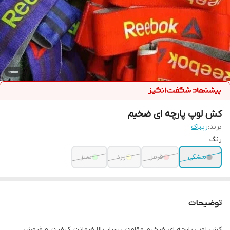
کش لوپ پارچه ای ضخیم
برند:
ریباک
رنگ
مشکی
قرمز
زرد
سبز
توضیحات
كش لوپ پارچه اي ضخيم مقاوت بسيار بالا ضمانت كيفيت و فروش