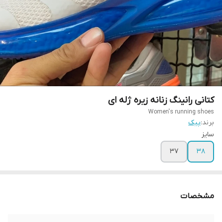
کتانی رانینگ زنانه زیره ژله ای
Women's running shoes
برند:
پیک
سايز
37
38
مشخصات