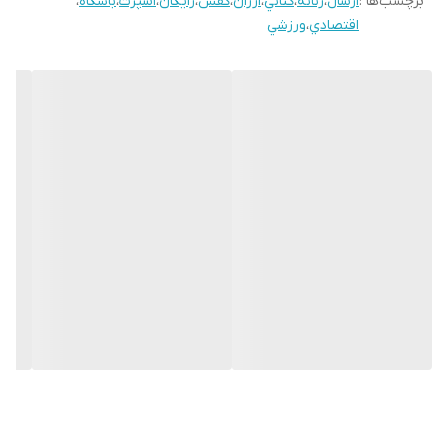
برچسب‌ها :
ارسال
،
زنانه
،
كتاني
،
ارزان
،
كفش
،
رايگان
،
اسپرت
،
باشگاه
،
اقتصادي
،
ورزشي