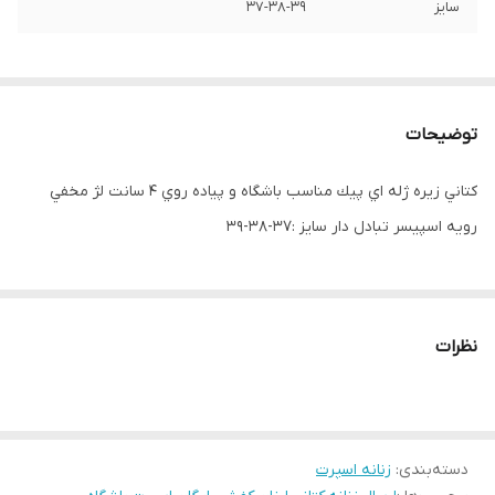
سایز
37-38-39
توضیحات
كتاني زيره ژله اي پيك مناسب باشگاه و پياده روي 4 سانت لژ مخفي
رويه اسپيسر تبادل دار سايز :37-38-39
نظرات
دسته‌بندی
:
زنانه اسپرت