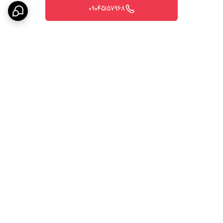
09045157968
برگشت به بالا
مشاوره پزشکی تخصصی
ارسال COD بین المللی