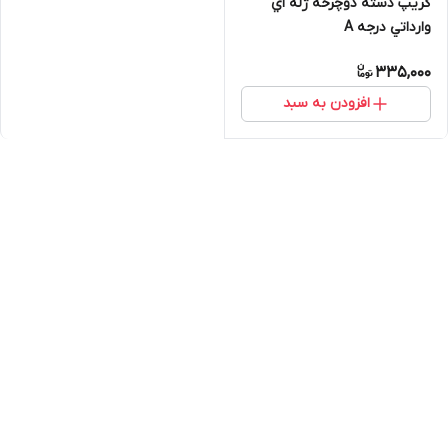
گريپ دسته دوچرخه ژله اي
وارداتي درجه A
335,000
افزودن به سبد