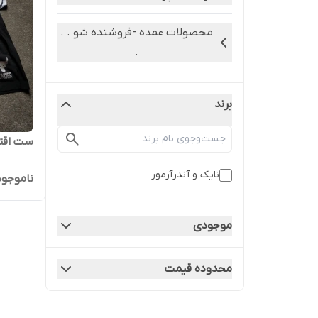
محصولات عمده -فروشنده شو . .
.
برند
ست اقتص
نایک و آندرآرمور
ناموجود
موجودی
محدوده قیمت