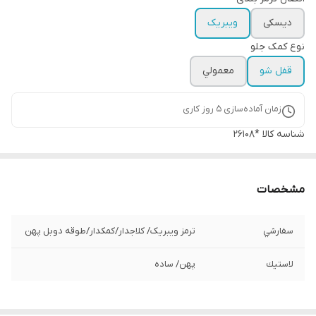
دیسکی
ویبریک
نوع کمک جلو
قفل شو
معمولي
زمان آماده‌سازی
5
روز کاری
شناسه کالا
*26108
مشخصات
سفارشي
ترمز ویبریک/ کلاجدار/كمكدار/طوقه دوبل پهن
لاستيك
پهن/ ساده