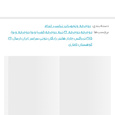
جک ضامن دار و دوپیچ
نوع تنه بالامثلثی و لبه دارو ساده
طوقه دوبل ضدتاب سبک
دسته‌بندی
:
دوچرخه وتجهیزات تناسب اندام
برچسب‌ها :
دوچرخه
،
دوچرخه ۲۶
،
تنه اور سایز با آلیاژ قوی با جوش آرگون و CO2
تنه دوچرخه
،
المپیا
،
ویوا
،
دوچرخه ویوا
،
275
،
تیپاکس
،
چاپار
،
هانتر
،
رایگان
،
توتی
،
سراسر ایران
،
ارسال
،
26
،
🔴سفارشاتی که قسطی خریداری میشوند به صورت نیمه مونتاژ و با
کوهستان
،
لاماری
بسته بندی ضربه گیر و بیمه تيپاكس ارسال خواهد شد.
🔴رنگ برچسب تنه و طوقه براساس موجودي فروشگاه ميباشد.
🔴 هزینه ارسال پسکرایه و برعهده مشتری میباشد.
🔴 هزینه ارسال تقریبی به سراسر ایران، بین ۵۰۰ تا ۶۰۰ هزار تومان
میباشد.
🔴 تمامی محصولات تا ٣ ماه گارانتی قطعات با دريافت هزينه ارسال
میباشد.
🔴در صورت درخواست مونتاژ، هزینه مونتاژ دریافت خواهد شد.
🔴 سفارشاتي كه به صورت اقساط پرداخت ميشوند، آپشن های دنده