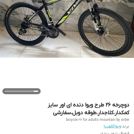
دوچرخه ۲۶ طرح ویوا دنده ای اور سایز
کمکدار،کلاجدار،طوقه دوبل،سفارشی
bicycle 26 for adults mountain by order
برند:
ویوا/المپیا
اتصال ترمز بندی