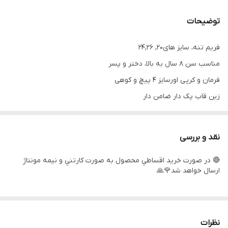
توضیحات
فریم تنه، سایز های20, 24,26
مناسب سن ٨ سال به بالا، دختر و پسر
فرمان و کر‌پی اورسایز ۴ پیچ و کوهی
زین قاب پک دار ضامن دار
لاستیک کوهی و ریسی
توپی تنه بلبرینگی و ساچمه دار
نقد و بررسی
پره بندی مشکی و توپی وارداتی
🔴 در صورت خريد اقساطي محصول به صورت كارتني و نيمه مونتاژ
لاستیک گل ابریشمی طرح کندا
ارسال خواهد شد🌹🙏
دسته دنده کلاجدار ۲۱ دنده
لوله زین بلند تنظیمی
مارک طرح ویوا و المپیا در سه رنگ رندم
نظرات
حلقه تنظیم فرمان جنس آلومینیوم و پلاستیک ۲ و یک سانت