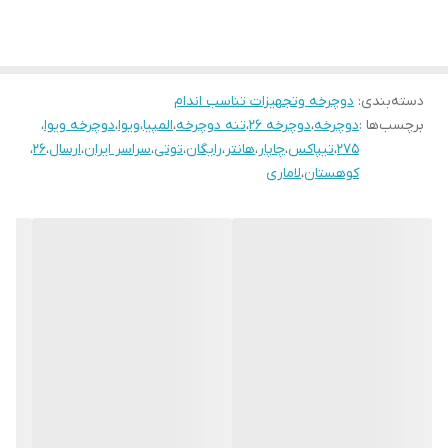
جک ضامن دار و دوپیچ
نوع تنه بالامثلثی و لبه دارو ساده
طوقه دوبل ضدتاب سبک
دسته‌بندی
:
دوچرخه وتجهیزات تناسب اندام
برچسب‌ها :
دوچرخه
،
دوچرخه ۲۶
،
تنه اور سایز با آلیاژ قوی با جوش آرگون و CO2
تنه دوچرخه
،
المپیا
،
ویوا
،
دوچرخه ویوا
،
275
،
تیپاکس
،
چاپار
،
هانتر
،
رایگان
،
توتی
،
سراسر ایران
،
ارسال
،
26
،
🔴سفارشاتی که قسطی خریداری میشوند به صورت نیمه مونتاژ و با
کوهستان
،
لاماری
بسته بندی ضربه گیر و بیمه تيپاكس ارسال خواهد شد.
🔴رنگ برچسب تنه و طوقه براساس موجودي فروشگاه ميباشد.
🔴 هزینه ارسال پسکرایه و برعهده مشتری میباشد.
🔴 هزینه ارسال تقریبی به سراسر ایران، بین ۵۰۰ تا ۶۰۰ هزار تومان
میباشد.
🔴 تمامی محصولات تا ٣ ماه گارانتی قطعات با دريافت هزينه ارسال
میباشد.
🔴در صورت درخواست مونتاژ، هزینه مونتاژ دریافت خواهد شد.
🔴 سفارشاتي كه به صورت اقساط پرداخت ميشوند، آپشن های دنده