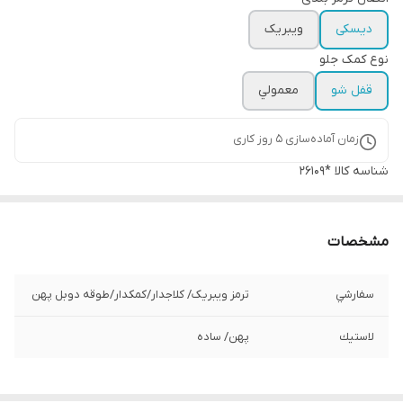
دیسکی
ویبریک
نوع کمک جلو
قفل شو
معمولي
زمان آماده‌سازی
5
روز کاری
شناسه کالا
*26109
مشخصات
سفارشي
ترمز ویبریک/ کلاجدار/كمكدار/طوقه دوبل پهن
لاستيك
پهن/ ساده