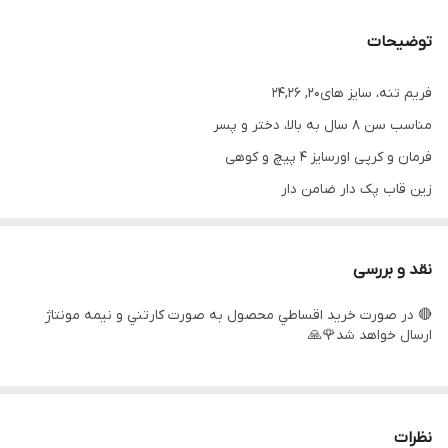
توضیحات
فریم تنه، سایز های20, 24,26
مناسب سن ٨ سال به بالا، دختر و پسر
فرمان و کر‌پی اورسایز ۴ پیچ و کوهی
زین قاب پک دار ضامن دار
لاستیک کوهی و ریسی
توپی تنه بلبرینگی و ساچمه دار
نقد و بررسی
پره بندی مشکی و توپی وارداتی
🔴 در صورت خريد اقساطي محصول به صورت كارتني و نيمه مونتاژ
لاستیک گل ابریشمی طرح کندا
ارسال خواهد شد🌹🙏
دسته دنده کلاجدار ۲۱ دنده
لوله زین بلند تنظیمی
مارک طرح ویوا و المپیا در سه رنگ رندم
نظرات
حلقه تنظیم فرمان جنس آلومینیوم و پلاستیک ۲ و یک سانت