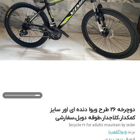
دوچرخه ۲۶ طرح ویوا دنده ای اور سایز
کمکدار،کلاجدار،طوقه دوبل،سفارشی
bicycle 26 for adults mountain by order
برند:
ویوا/المپیا
اتصال ترمز بندی